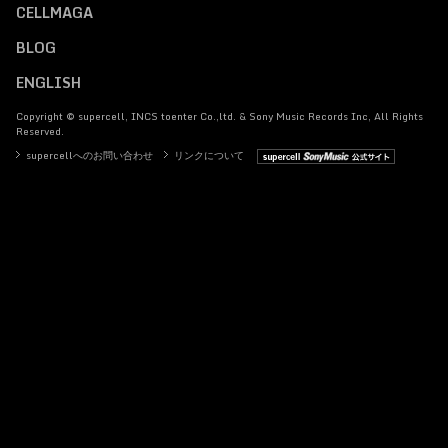
CELLMAGA
BLOG
ENGLISH
Copyright © supercell, INCS toenter Co.,ltd. & Sony Music Records Inc, All Rights
Reserved.
supercellへのお問い合わせ
リンクについて